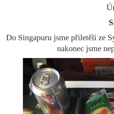
Ún
S
Do Singapuru jsme přiletěli ze S
nakonec jsme nep