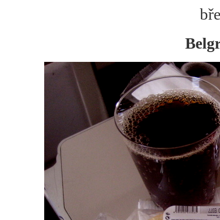
bře
Belgr