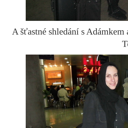
A šťastné shledání s Adámkem 
T