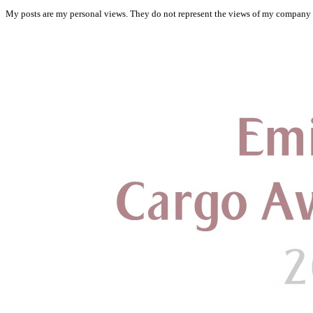
My posts are my personal views. They do not represent the views of my company